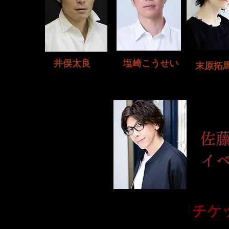
井俣太良
塩崎こうせい
末原拓
佐
イ
チケッ