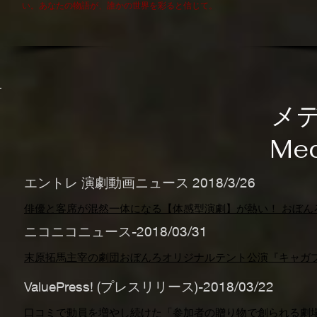
い。あなたの物語が、誰かの世界を彩ると信じて。
メ
Med
エントレ 演劇動画ニュース 2018/3/26
俳優と客席が混然一体になる【体感型演劇】が熱い！ おぼんろ .
ニコニコニュース-2018/03/31
末原拓馬主宰の劇団おぼんろオリジナルテント公演『キャガプシー
ValuePress! (プレスリリース)-2018/03/22
口コミで動員を増やし続けた「参加者の贈り物で創られる劇場での