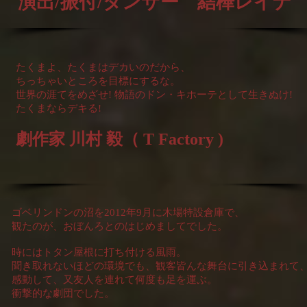
演出/振付/ダンサー 結樺レイナ
たくまよ、たくまはデカいのだから、
ちっちゃいところを目標にするな。
世界の涯てをめざせ! 物語のドン・キホーテとして生きぬけ!
たくまならデキる!
劇作家 川村 毅（ T Factory )
ゴベリンドンの沼を2012年9月に木場特設倉庫で、
観たのが、おぼんろとのはじめましてでした。
時にはトタン屋根に打ち付ける風雨。
聞き取れないほどの環境でも、観客皆んな舞台に引き込まれて
感動して、又友人を連れて何度も足を運ぶ。
衝撃的な劇団でした。