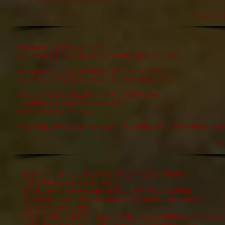
​ごまにゃん
少年漫画の王道的なパターンに、
主人公の成長するその先を見たくて仲間が協力してくれる。
或いは敵ですら「お前の可能性を見たくなっただけだ。」
などと言って手を貸してくれる、というものがあります。
おぼんろを応援する私は正しくそういう気分なのだ。
この劇団の描く未来が見たいのである。
だからつい協力したくなる。
それが些細な事だとわかっているが、その些細が大きい未来を期待させる
​ブ
おぼんろに出会って、私はそれまで見えていた自分の世界を、
一瞬で塗り替えられてしまいました。
驚く程に胸をときめかせる舞台美術に、ボーダーレスな距離感、
目を奪われる衣装、語部たちの物語へ引き込む能力、美しく切ない、
けれどどこか優しい物語。
その全てが私には新鮮で、永遠にこの場にいたいと毎回思わせてくれます