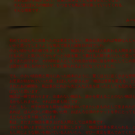
大切な誰かを抱きしめて、言葉に出来なくとも愛を伝えたくなる。
そんなおぼんろの物語が、いつまでも私に寄り添っていってくれる、
そんな感覚です。
みー
初めておぼんろに出逢ったのは東京でもない、舞台公演があれば奇跡なんじ
いかと思ってしまうような地元で迎えた誕生日の日でした。
小さい頃から本の側で生きてきて、「物語ひとつあれば人生変わる人間生き
けるんだ」と気づいてからずっと小説を書こう書ける人間でありたいと思っ
きてきたのですが、その頃社会人としての生活が目前に迫る中果たしてこの
は誰かに通じるのかという不安に駆られるようになっていました。
でも、小さい頃自然と周りにあった絵本のように、驚くほどに近く小さな空
お芝居が紡がれていった後、おぼんろの皆さんが 「物語は世界を変える」 と
されたあの瞬間を、私は多分これから先どんな人生を送ったとしても忘れる
はないと思います。
物語は一瞬で終わります。出逢わない物語も、誰かを変えることのない物語
るかもしれません。それは読者も同じです。
ただ、もし、何千何百年も前から物語を紡いできたいきものとして生まれた
あれば、ほんの少しの勘が働いた時、おぼんろ公演のチケットを手にとって
えたらなと常々願っています。
私は、まだまだ物語を書き上げる人間としては未熟者です。
それでも願います信じています言葉にします。「物語は世界を変えられる」
もし同じような願いを抱いている人がいたら、ぜひ一度足を運んでみてくだ