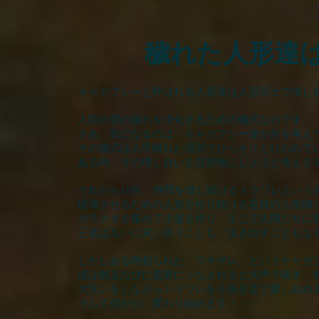
穢れた人形達
キャガプシーと呼ばれる人形達は人形同士で壊し
人間の罪の穢れを浄化するための儀式なのです。
さあ、気になるのは、キャガプシー達が何を考え
その儀式は人里離れた場所でひっそりと行われて
ある時、その壊し合いを見世物にしようと考える
それから10年、仲間を壊し続けるトラワレという
破壊させるための人形を作り続ける盲目の人形師
ガラクタを集めて小屋を作り、そこで人間たちに
三者は互いに笑い合うことも、泣き出すこともな
しかしある時創られた「ウナサレ」というキャガ
彼は眠るたびに悪夢にうなされると大声で嘆き、
大笑いをしながらトラワレを全身全霊で愛し始め
そして何かが、変わり始めます・・・