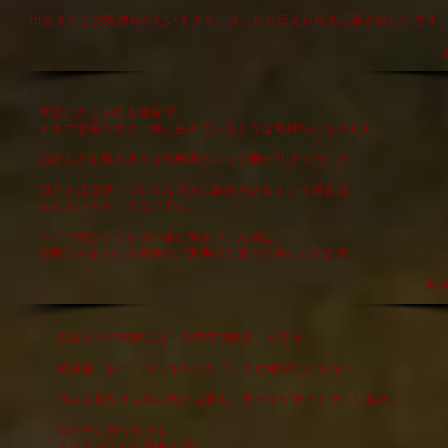
出会えたこの気持ちやだいすきを、きっちり伝えられる言葉が欲しいです
物語にかこまれる感覚で、
まるで登場人物と一緒に生きているような気持ちになります。
おぼんろを観るまでは桟敷席というと腰が引けてたけど、
自分とほぼボーダレスな場所に舞台があるという感覚は、
なんというか、すごいです。
ライブ感というかその場に居るリアル感は、
桟敷でみるという冒険のご褒美だと思って楽しんでます。
​み
おぼんろの物語には「持続性胸騒ぎ」がある。
終演後「あー、スッキリした！」とは絶対にならない。
痛みも切なさも熱い思いも愛も、すべてがずっとそこにある。
心の中に在り続ける。
とびきり美しい景色と共に。