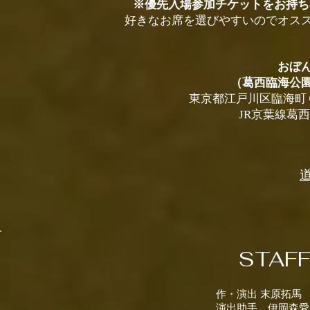
※優先入場参加チケットをお持ち
好きなお席を選びやすいのでオスス
おぼ
（葛西臨海公
東京都江戸川区臨海町
JR京葉線葛
STAF
作・演出 末原拓馬
演出助手 伊岡森愛