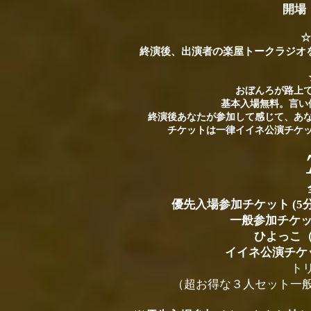
開場
☆
終演後、出演者の楽屋トークラジオ
おぼんろが路上
基本入場無料。言い
終演後あなたが参加して感じて、
あ
​​チケットは一律イイネ公演チ
優先入場参加チケット (5分
一般参加チケット
ひよっこ（
​イイネ公演チ
トリ
（超お得な３人セット一