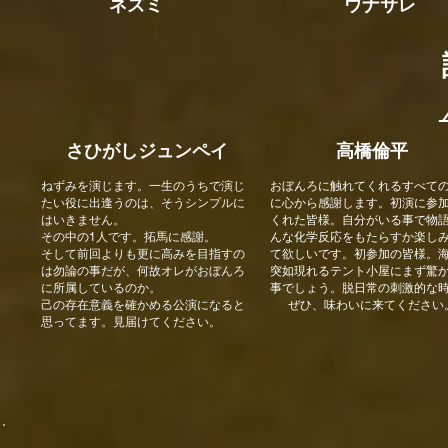
ネズミ
ウナサレ
さひがしジュンペイ
高橋倫平
ねずみを演じます。一生のうちで演じ
おぼんろに触れてくれるすべて
たい役に出逢うのは、そうシンプルに
に心から感謝します。
初演に参
はいきません。
くれた皆様。自分がいる事で物
その中の1人です。拓馬に感謝。
んな化学反応をもたらすか楽し
そして前回よりも更に高みを目指すの
て欲しいです。
初参加の皆様。
は勿論の事だが、何故オレがおぼんろ
突如現れるテント小屋にまず驚
に所属しているのか。
事でしょう。
脱日常の刺激的な
己の存在意義を確かめる公演になると
ぜひ、味わいに来てください
思ってます。見届けてください。