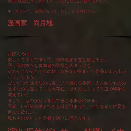
貴方の孤独に寄り添います。そんな人にこそ観て頂きたい。
キャガプシー。世界がもっと、許し、許されたなら。
漫画家 尚月地
おぼんろは
優しくて痛くて儚くて、純粋過ぎる悪と信じる心。
語り部の方々も参加者の皆様もスタッフも、
それぞれがそれぞれの信じる何かが集まって作品が出来上が
っていくよう。
ゴミだったはずなのに美しいと感じる美術。人を蝕むものの
はずなのに愛してしまう存在。捉え方によって真逆の印象を
与えていく。
そして、ものがたりを肌で感じる事が出来る。
五感、いや第六感までをも研ぎ澄ませて、全てを感じに足を
運んで欲しい！
私もものがたりを全身で浴びに行きます！