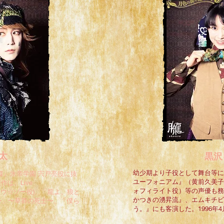
太
黒沢
幼少期より子役として舞台等に
様』氷帝学園 宍戸亮役に抜
ユーフォニアム』（黄前久美子
は、Live
ォフィライト役）等の声優も務め
!」(シュウ☆ゾー役)、「龍よ、狼と
かつきの湧昇流』、エムキチビ
olves〜」〜草莽の死士〜、「僕ら
う。』にも客演した。1996年