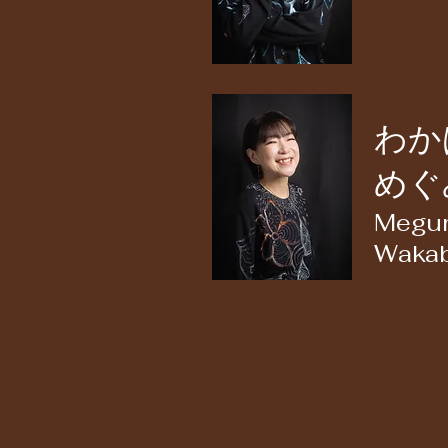
わか
めぐ
Megu
Wakab