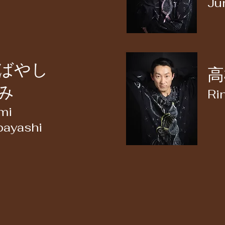
Ju
ばやし
高
み
Ri
mi
ayashi