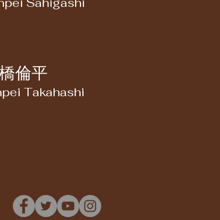
npei Sahigashi
橋倫平
npei Takahashi