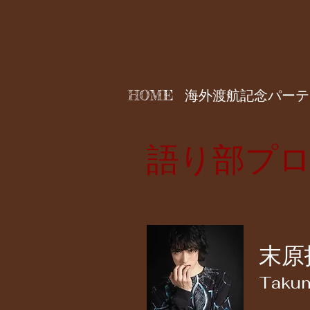
HOME
海外渡航記念パーテ
語り部プ
末原
Takum