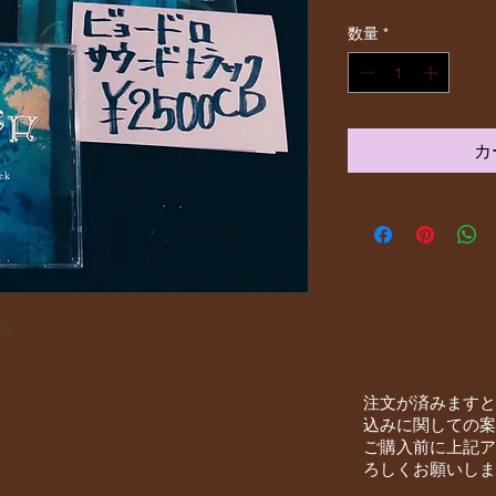
格
数量
*
カ
D
注文が済みます
込みに関しての案
ご購入前に上記ア
ろしくお願いしま