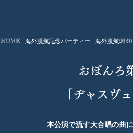
HOME
海外渡航記念パーティー
海外渡航2026
おぼんろ第
​「ヂャスヴ
本公演で流す大合唱の曲