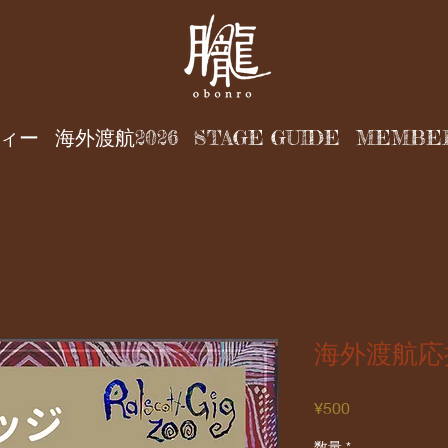
ィー
海外渡航2026
STAGE GUIDE
MEMBE
海外渡航応
価
¥500
格
数量
*