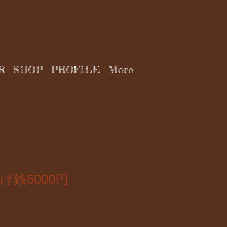
R
SHOP
PROFILE
More
げ銭5000円